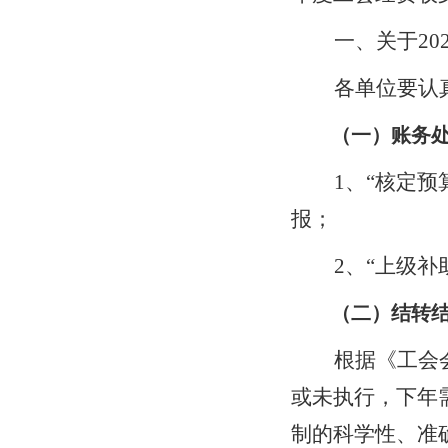
一、关于
20
各单位要认
（
一
）账务
1、“核定预
报；
2、“上级补
（
二
）结转
根据《工会
或未执行，下年
制的科学性、准