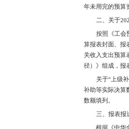
年未用完的预算
二
、关于
20
按照《工会
算报表
封面、报
关收入支出预算
径）》组成，
报
关于
“上级补
补助等
实际决算
数额填列
。
三
、报表报
根据《中华