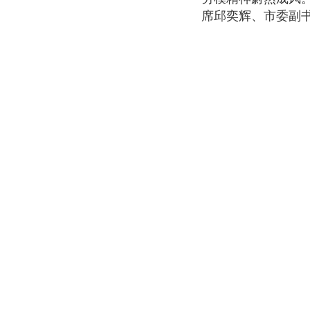
席邱奕辉、市委副