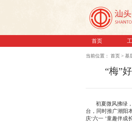
首页
当前位置：
首页
>
基
“梅”
初夏微风拂绿
台，同时推广潮阳本
庆‘六一 ’童趣伴