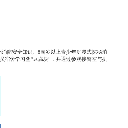
础消防安全知识。8周岁以上青少年沉浸式探秘消
员宿舍学习叠“豆腐块”，并通过参观接警室与执