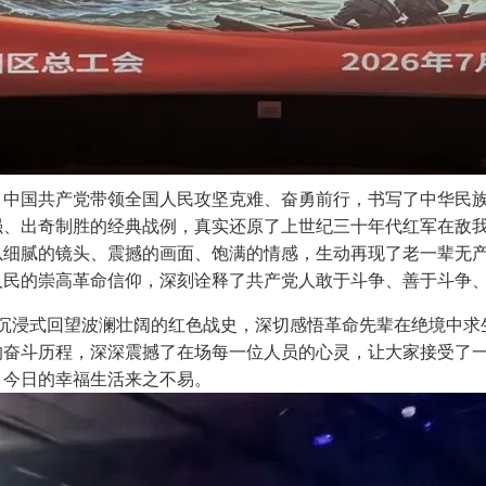
来，中国共产党带领全国人民攻坚克难、奋勇前行，书写了中华民
强、出奇制胜的经典战例，真实还原了上世纪三十年代红军在敌
以细腻的镜头、震撼的画面、饱满的情感，生动再现了老一辈无
人民的崇高革命信仰，深刻诠释了共产党人敢于斗争、善于斗争
沉浸式回望波澜壮阔的红色战史，深切感悟革命先辈在绝境中求
的奋斗历程，深深震撼了在场每一位人员的心灵，让大家接受了
、今日的幸福生活来之不易。