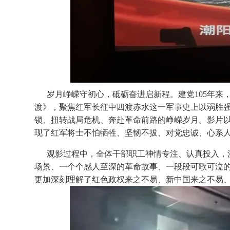
岁月峥嵘守初心，砥砺奋进启新程。建党105年
渡》，聚焦红军长征中四渡赤水这一军事史上以弱胜
锁、扭转战局危机、奔赴革命前路的峥嵘岁月。影片
现了红军将士不怕牺牲、坚韧不拔、对党忠诚、心系
观影过程中，全体干部职工神情专注、认真投入，
场景、一个个感人至深的革命故事、一段段可歌可泣
更加深刻理解了红色政权来之不易、新中国来之不易