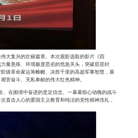
族伟大复兴的壮丽篇章。本次观影选取的影片《四
我力量悬殊、环境极度恶劣的危急关头，突破层层封
产阶级革命家运筹帷幄、决胜千里的高超军事智慧，展
、艰苦奋斗、无私奉献的伟大红色精神。
生、在困境中奋进的坚定信念。一幕幕惊心动魄的战斗
一次直击人心的爱国主义教育和纯洁的党性精神洗礼，